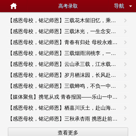
导航
高考录取
【感恩母校，铭记师恩】三载花木留旧忆，乘风此去向云程（高2026届21班 李歆扬 精英班 历史类 录取院校：
【感恩母校，铭记师恩】三载沐光，一生念安（高2026届23班 官凡棣 强基班 物理类 录取院校：哈尔滨工业
【感恩母校，铭记师恩】青春有归处 母校永难忘（高2026届21班 程粟畦 精英班 历史类 高考639分 录取院
【感恩母校，铭记师恩】三载烟雨润桃李，一纸清辞谢师门（高2026届22班 廖璐 强基班 物理类 高考615分
【感恩母校，铭记师恩】云山承三载，江水载师恩（高2026届22班 吕思薇 强基班 物理类 高考605分 录取院
【感恩母校，铭记师恩】岁月栖沫园，长风赴山海（高2026届21班 杜周瑜 精英班 历史类 高考620分 录取院
【感恩母校，铭记师恩】三载蝉鸣，不负一中山海（高2026届21班 易宸好 精英班 历史类 高考630分
【媒体聚焦】携笔从戎 青春报国——乐山一中学子傅钰皓收到国防科大录取通知书
【感恩母校，铭记师恩】栖嘉川沃土，赴山海新程（高2026届21班 王芷萱 精英班 历史类 高考611分 录取院
【感恩母校，铭记师恩】三秋承杏雨 携恩赴前程（高2026届14班 傅钰皓 强基班 历史类 高考 614分 录取院校
查看更多